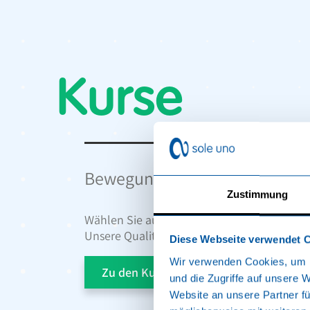
Kurse
Bewegung in der Gruppe motiv
Zustimmung
Wählen Sie aus einer Vielfalt an Gruppenkur
Unsere Qualitop-qualifizierten Kursleiteri
Diese Webseite verwendet 
Wir verwenden Cookies, um I
Zu den Kursen
und die Zugriffe auf unsere 
Website an unsere Partner fü