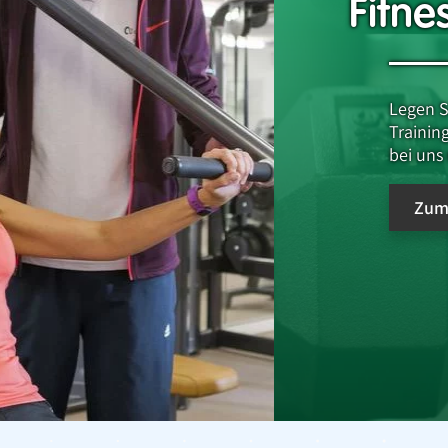
Fitne
Legen S
Trainin
bei uns 
Zum 