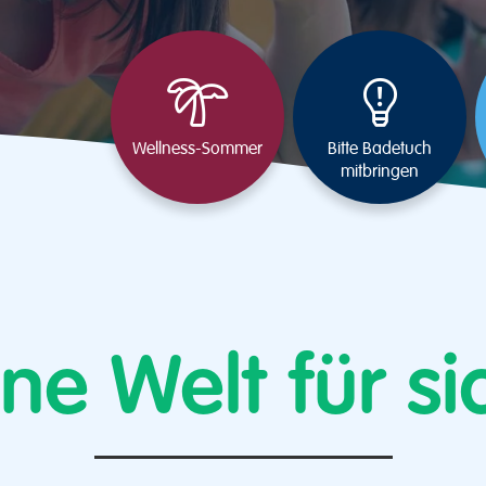
Wellness-Sommer
Bitte Badetuch
mitbringen
ine Welt für si