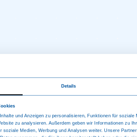
iert und macht Spass
Details
sen für jedes Alter.
nnen unterstützen Sie bei Ihren Bewegungs- und Entspannun
Cookies
nhalte und Anzeigen zu personalisieren, Funktionen für soziale
Website zu analysieren. Außerdem geben wir Informationen zu I
r soziale Medien, Werbung und Analysen weiter. Unsere Partner