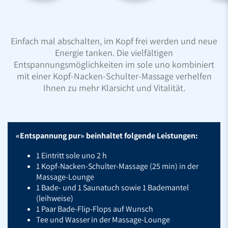
Einfach mal abschalten, im Kopf frei werden und neue
Energie tanken. Die vielfältigen
Entspannungsmöglichkeiten im sole uno kombiniert
mit einer Kopf-Nacken-Schulter-Massage verhelfen
Ihnen zu mehr Klarsicht und Vitalität.
«Entspannung pur» beinhaltet folgende Leistungen:
1 Eintritt sole uno 2 h
1 Kopf-Nacken-Schulter-Massage (25 min) in der
Massage-Lounge
1 Bade- und 1 Saunatuch sowie 1 Bademantel
(leihweise)
1 Paar Bade-Flip-Flops auf Wunsch
Tee und Wasser in der Massage-Lounge