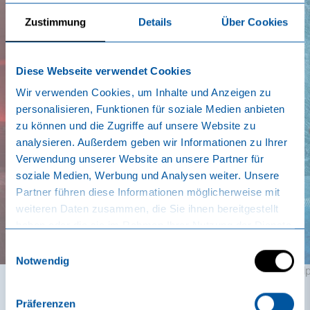
Zustimmung
Details
Über Cookies
Diese Webseite verwendet Cookies
Wir verwenden Cookies, um Inhalte und Anzeigen zu
personalisieren, Funktionen für soziale Medien anbieten
zu können und die Zugriffe auf unsere Website zu
analysieren. Außerdem geben wir Informationen zu Ihrer
Verwendung unserer Website an unsere Partner für
soziale Medien, Werbung und Analysen weiter. Unsere
Partner führen diese Informationen möglicherweise mit
weiteren Daten zusammen, die Sie ihnen bereitgestellt
haben oder die sie im Rahmen Ihrer Nutzung der Dienste
gesammelt haben.
Einwilligungsauswahl
Notwendig
Al
Feuersauna
Präferenzen