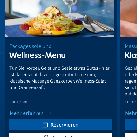
Packages sole uno
Mass
Wellness-Menu
Kla
Tun Sie Körper, Geist und Seele etwas Gutes - hier
Gezie
ist das Rezept dazu: Tageseintritt sole uno,
oder 
klassische Massage Ganzkörper, Wellness-Salat
regen
und Orangensaft.
sich.
auf d
CHF 159.00
CHF 62.
Mehr erfahren
Mehr
Reservieren