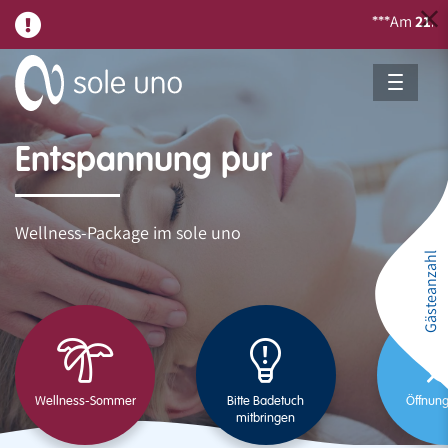
Am
21.08.
f
***
Entspannung pur
Wellness-Package im sole uno
Gästeanzahl
Wellness-Sommer
Bitte Badetuch
Öffnung
mitbringen