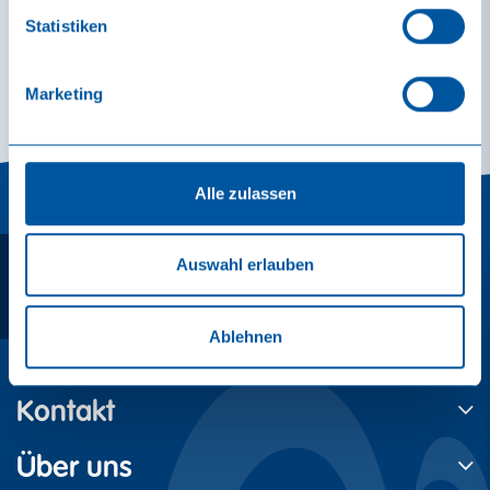
fit&well-Galerie
Statistiken
Fitness & Kurse
deutsch
Marketing
Alle zulassen
Auswahl erlauben
Ablehnen
Kontakt
Über uns