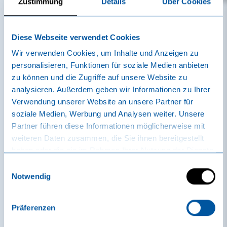
Zustimmung
Details
Über Cookies
Diese Webseite verwendet Cookies
Wellness-Welt sole uno
Wir verwenden Cookies, um Inhalte und Anzeigen zu
personalisieren, Funktionen für soziale Medien anbieten
Broschüre sole uno
zu können und die Zugriffe auf unsere Website zu
deutsch/english
analysieren. Außerdem geben wir Informationen zu Ihrer
Preise und Bestimmungen
|
deutsch
Verwendung unserer Website an unsere Partner für
sole uno
english
soziale Medien, Werbung und Analysen weiter. Unsere
Broschüre Packages sole
Partner führen diese Informationen möglicherweise mit
uno
deutsch/english
weiteren Daten zusammen, die Sie ihnen bereitgestellt
Preise Massage-Lounge
|
deutsch
haben oder die sie im Rahmen Ihrer Nutzung der Dienste
english
gesammelt haben.
Einwilligungsauswahl
Notwendig
Sauna-Aufgussplan
deutsch
Präferenzen