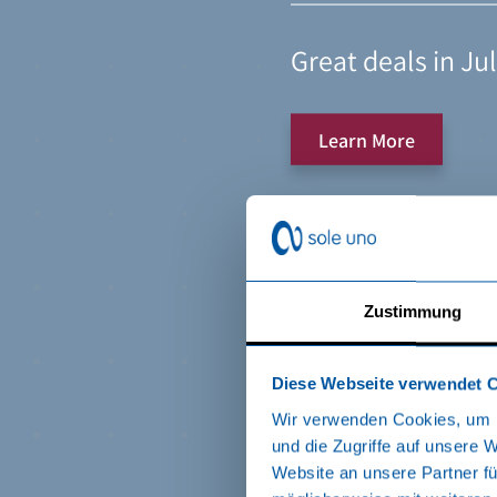
Great deals in Ju
Great deals in Ju
at the Sole Uno 
at the Sole Uno 
at the Sole Uno 
Leave your every
Leave your every
Learn More
Learn More
Please come in
Please come in
Zustimmung
Diese Webseite verwendet 
Wir verwenden Cookies, um I
und die Zugriffe auf unsere 
Website an unsere Partner fü