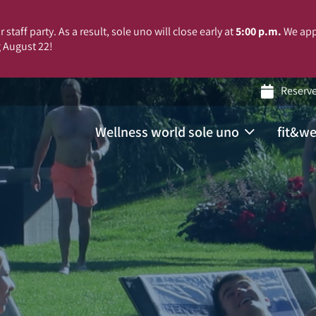
 staff party. As a result, sole uno will close early at
5:00 p.m.
We app
 August 22!
Reserv
Wellness world sole uno
fit&we