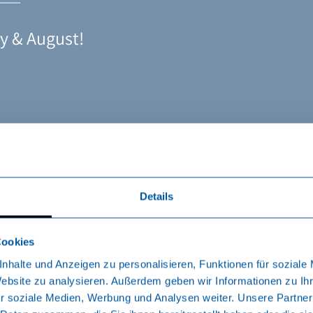
ly & August!
ly & August!
Wellness World
Wellness World
Wellness World
day life behind
day life behind
Details
Cookies
nhalte und Anzeigen zu personalisieren, Funktionen für soziale
Website zu analysieren. Außerdem geben wir Informationen zu I
r soziale Medien, Werbung und Analysen weiter. Unsere Partner