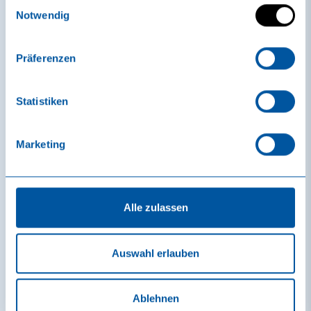
Einwilligungsauswahl
Des collaborateurs motivés et en bonne santé sont le capital
Notwendig
le plus précieux d'une entreprise. Avec le rabais pour les
collaborateurs sole uno, vous offrez à votre personnel la
possibilité de se détendre régulièrement, de faire le plein
Präferenzen
d'énergie et d'augmenter durablement leur bien-être.
Dans le cadre de la promotion de la santé en entreprise, les
Statistiken
collaborateurs de votre entreprise bénéficient, sur
présentation de leur carte d'entreprise, d'une
remise de 10 %
sur toutes les entrées individuelles régulières
au sole uno.
Marketing
Cela permet de compenser de manière détendue le quotidien
professionnel - de manière simple, flexible et utilisable à tout
moment.
L'offre est valable pour les entreprises et organisations à
Alle zulassen
partir de 250 collaborateurs et constitue un élément idéal
d'une gestion moderne de la santé.
Auswahl erlauben
Ablehnen