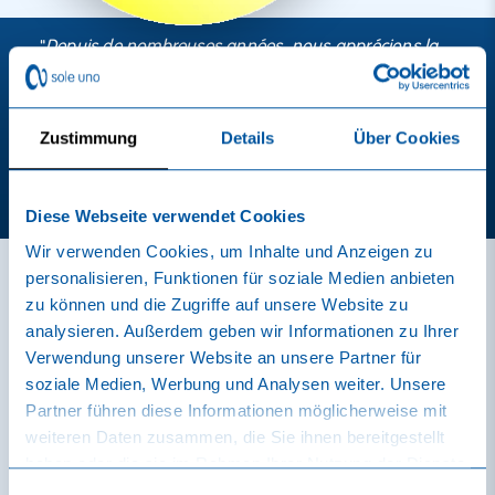
"
Depuis de nombreuses années, nous apprécions la
collaboration simple et partenariale. Nos
collaborateurs apprécient beaucoup le petit moment
de répit que leur offre sole uno - une véritable oasis
dans un quotidien professionnel souvent
Zustimmung
Details
Über Cookies
mouvementé. Nous tenons à les en remercier
chaleureusement !
" Alice Waldmeier - Responsable
GSE de l'hôpital cantonal de Bâle-Campagne
Diese Webseite verwendet Cookies
Wir verwenden Cookies, um Inhalte und Anzeigen zu
personalisieren, Funktionen für soziale Medien anbieten
zu können und die Zugriffe auf unsere Website zu
analysieren. Außerdem geben wir Informationen zu Ihrer
Verwendung unserer Website an unsere Partner für
soziale Medien, Werbung und Analysen weiter. Unsere
Partner führen diese Informationen möglicherweise mit
Réductions pour entreprises &
weiteren Daten zusammen, die Sie ihnen bereitgestellt
organisations
haben oder die sie im Rahmen Ihrer Nutzung der Dienste
gesammelt haben.