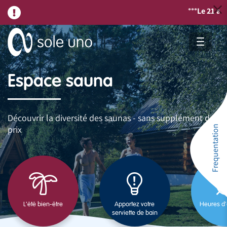
Le 21 août,
nou
***
Espace sauna
Découvrir la diversité des saunas - sans supplément de
Frequentation
prix
L'été bien-être
Apportez votre
Heures d'
serviette de bain