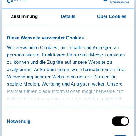
Zustimmung
Details
Über Cookies
Espace extérieur
Diese Webseite verwendet Cookies
Un sauna comme en Finlande et en Sibérie - découvrez
Wir verwenden Cookies, um Inhalte und Anzeigen zu
la culture originale du sauna de ces pays dans les trois
personalisieren, Funktionen für soziale Medien anbieten
cabanes de sauna authentiques à l'Espace extérieur.
zu können und die Zugriffe auf unsere Website zu
analysieren. Außerdem geben wir Informationen zu Ihrer
Verwendung unserer Website an unsere Partner für
soziale Medien, Werbung und Analysen weiter. Unsere
Sauna de terre
Partner führen diese Informationen möglicherweise mit
weiteren Daten zusammen, die Sie ihnen bereitgestellt
haben oder die sie im Rahmen Ihrer Nutzung der Dienste
gesammelt haben.
Sauna de feu (sauna Tuli)
Einwilligungsauswahl
Notwendig