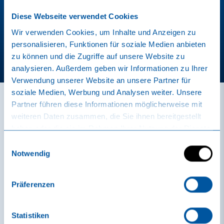
Inscrivez-vous maintenant à notre newsletter et profitez des
dernières nouveautés et soyez toujours le premier à découvrir
Diese Webseite verwendet Cookies
nos nouvelles offres.
Wir verwenden Cookies, um Inhalte und Anzeigen zu
personalisieren, Funktionen für soziale Medien anbieten
S'inscrire maintenant
zu können und die Zugriffe auf unsere Website zu
analysieren. Außerdem geben wir Informationen zu Ihrer
Verwendung unserer Website an unsere Partner für
soziale Medien, Werbung und Analysen weiter. Unsere
Partner führen diese Informationen möglicherweise mit
weiteren Daten zusammen, die Sie ihnen bereitgestellt
Forfaits
haben oder die sie im Rahmen Ihrer Nutzung der Dienste
gesammelt haben.
Einwilligungsauswahl
Notwendig
Une touche de luxe
Faites-vous plaisir - avec nos forfaits bien-être, tous vos
Präferenzen
souhaits seront exaucés. Par exemple "Une journée au bord
de la mer" avec une entrée journalière sole uno, un massage
classique et d'autres extras.
Statistiken