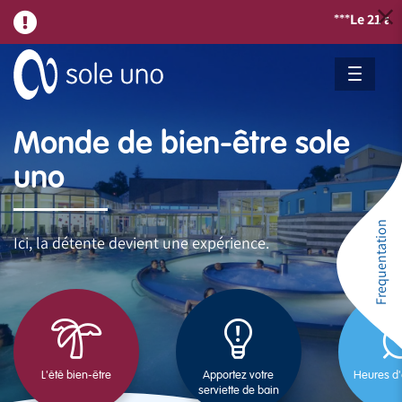
Le 21 août,
nous o
***
Monde de bien-être sole
uno
Frequentation
Ici, la détente devient une expérience.
L'été bien-être
Apportez votre
Heures d'
serviette de bain