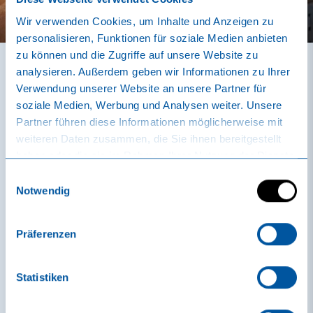
Wir verwenden Cookies, um Inhalte und Anzeigen zu
personalisieren, Funktionen für soziale Medien anbieten
zu können und die Zugriffe auf unsere Website zu
analysieren. Außerdem geben wir Informationen zu Ihrer
Verwendung unserer Website an unsere Partner für
FAQ
soziale Medien, Werbung und Analysen weiter. Unsere
Partner führen diese Informationen möglicherweise mit
weiteren Daten zusammen, die Sie ihnen bereitgestellt
Vous avez des questions ? Nous y répondons !
haben oder die sie im Rahmen Ihrer Nutzung der Dienste
gesammelt haben.
Einwilligungsauswahl
Notwendig
Séjour
Präferenzen
Quand le monde de bien-etre sole uno est-il ouvert
Statistiken
?