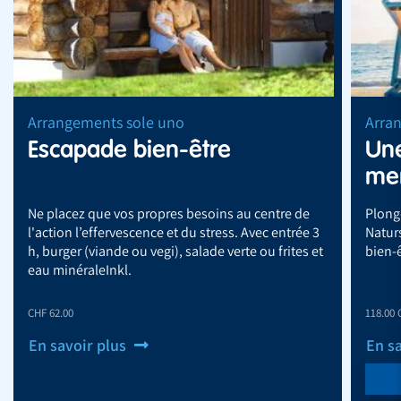
Arrangements sole uno
Arra
Escapade bien-être
Une
me
Ne placez que vos propres besoins au centre de
Plonge
l'action l’effervescence et du stress. Avec entrée 3
Natur
h, burger (viande ou vegi), salade verte ou frites et
bien-ê
eau minéraleInkl.
CHF 62.00
118.00 
En savoir plus
En s